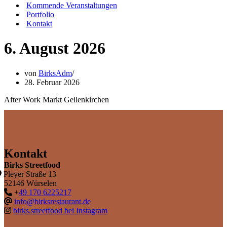
Kommende Veranstaltungen
Portfolio
Kontakt
6. August 2026
von
BirksAdm
28. Februar 2026
After Work Markt Geilenkirchen
Kontakt
Birks Streetfood
Pleyer Straße 13
52146 Würselen
+
49 170 6225217
info@birksrestaurant.de
birks.streetfood bei Instagram