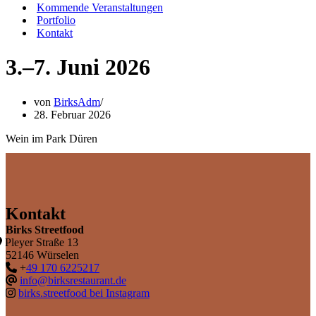
Kommende Veranstaltungen
Portfolio
Kontakt
3.–7. Juni 2026
von
BirksAdm
28. Februar 2026
Wein im Park Düren
Kontakt
Birks Streetfood
Pleyer Straße 13
52146 Würselen
+
49 170 6225217
info@birksrestaurant.de
birks.streetfood bei Instagram