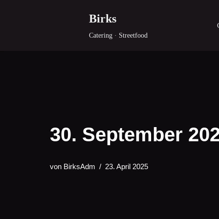
Birks
Zum
Catering · Streetfood
Inhalt
springen
30. September 20
von
BirksAdm
23. April 2025