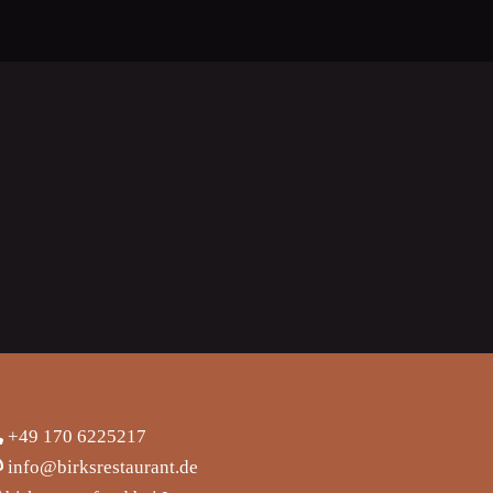
+
49 170 6225217
info@birksrestaurant.de