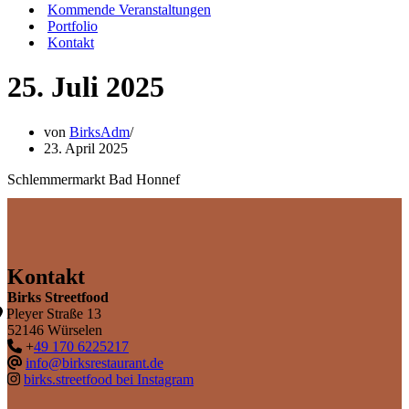
Kommende Veranstaltungen
Portfolio
Kontakt
25. Juli 2025
von
BirksAdm
23. April 2025
Schlemmermarkt Bad Honnef
Kontakt
Birks Streetfood
Pleyer Straße 13
52146 Würselen
+
49 170 6225217
info@birksrestaurant.de
birks.streetfood bei Instagram