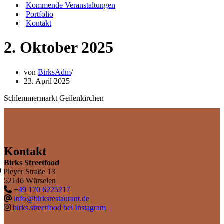
Kommende Veranstaltungen
Portfolio
Kontakt
2. Oktober 2025
von
BirksAdm
23. April 2025
Schlemmermarkt Geilenkirchen
Kontakt
Birks Streetfood
Pleyer Straße 13
52146 Würselen
+
49 170 6225217
info@birksrestaurant.de
birks.streetfood bei Instagram