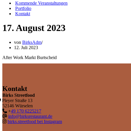
Kommende Veranstaltungen
Portfolio
Kontakt
17. August 2023
von
BirksAdm
12. Juli 2023
After Work Markt Burtscheid
Kontakt
Birks Streetfood
Pleyer Straße 13
52146 Würselen
+
49 170 6225217
info@birksrestaurant.de
birks.streetfood bei Instagram